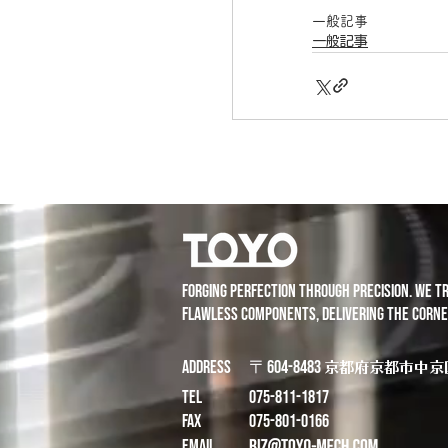
一般記事
一般記事
Forging perfection through precision. We t
flawless components, delivering the corne
ADDRESS
〒604-8483
京都府京都市中京
TEL
075-811-1817
FAX
​075-801-0166
EMAIL