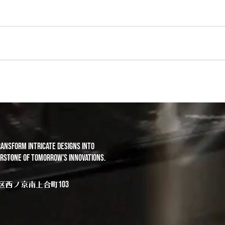
ransform intricate designs into
rstone of tomorrow's innovations.
103
区西ノ京南上合町